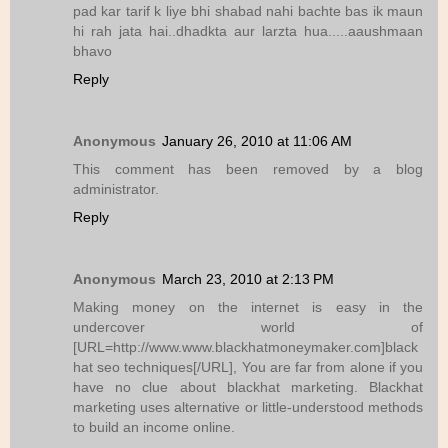
pad kar tarif k liye bhi shabad nahi bachte bas ik maun
hi rah jata hai..dhadkta aur larzta hua.....aaushmaan
bhavo
Reply
Anonymous
January 26, 2010 at 11:06 AM
This comment has been removed by a blog
administrator.
Reply
Anonymous
March 23, 2010 at 2:13 PM
Making money on the internet is easy in the
undercover world of
[URL=http://www.www.blackhatmoneymaker.com]black
hat seo techniques[/URL], You are far from alone if you
have no clue about blackhat marketing. Blackhat
marketing uses alternative or little-understood methods
to build an income online.