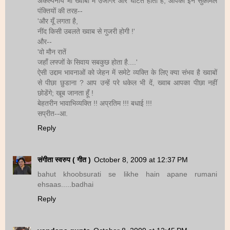
अकल्पनीय भी ख्वाबों में उजागर और घटित होता है, आपकी इन सुकोमल
पंक्तियों की तरह--
'और यूँ लगता है,
नींद किसी उबलते ख्वाब से गुजरी होगी !'
और--
'वो मौन रातें
जहाँ लफ्जों के सिवाय सबकुछ होता है....'
ऐसी उद्दाम भावनाओं को जेहन में समेटे व्यक्ति के लिए क्या संभव है ख्वाबों
से पीछा छुडाना ? आप उन्हें परे धकेल भी दें, ख्वाब आपका पीछा नहीं
छोडेंगे; खूब जानता हूँ !
बेहतरीन भावाभिव्यक्ति !! अप्रतिम !!! बधाई !!!
सप्रीत--आ.
Reply
संगीता स्वरुप ( गीत )
October 8, 2009 at 12:37 PM
bahut khoobsurati se likhe hain apane rumani
ehsaas.....badhai
Reply